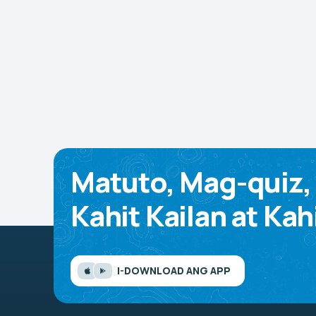
Matuto, Mag-quiz,
Kahit Kailan at Kah
I-DOWNLOAD ANG APP