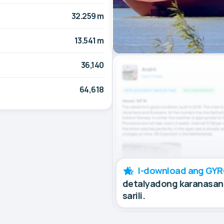
32.259 m
13.541 m
36,140
64,618
I-download ang GYR
detalyadong karanasan 
sarili.