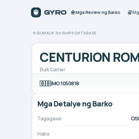
Mga Review ng Barko
Mg
BUMALIK SA SHIPS DATABASE
CENTURION RO
Bulk Carrier
🇧🇧
IMO 1050818
Mga Detalye ng Barko
Tagagawa
OSH
Haba