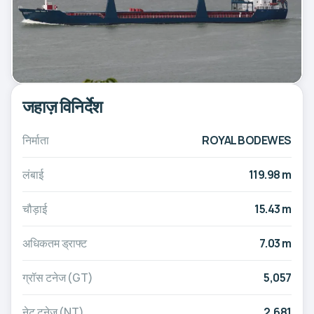
जहाज़ विनिर्देश
निर्माता
ROYAL BODEWES
लंबाई
119.98 m
चौड़ाई
15.43 m
अधिकतम ड्राफ्ट
7.03 m
ग्रॉस टनेज (GT)
5,057
नेट टनेज (NT)
2,681