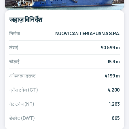
जहाज़ विनिर्देश
निर्माता
NUOVI CANTIERI APUANIA S.P.A.
लंबाई
90.599 m
चौड़ाई
15.3 m
अधिकतम ड्राफ्ट
4.199 m
ग्रॉस टनेज (GT)
4,200
नेट टनेज (NT)
1,263
डेडवेट (DWT)
695