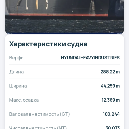
Характеристики судна
Верфь
HYUNDAI HEAVY INDUSTRIES
Длина
288.22 m
Ширина
44.259 m
Макс. осадка
12.369 m
Валовая вместимость (GT)
100,244
Чистая вместимость (NT)
30,073