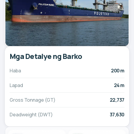
Mga Detalye ng Barko
Haba
200 m
Lapad
24 m
Gross Tonnage (GT)
22,737
Deadweight (DWT)
37,630